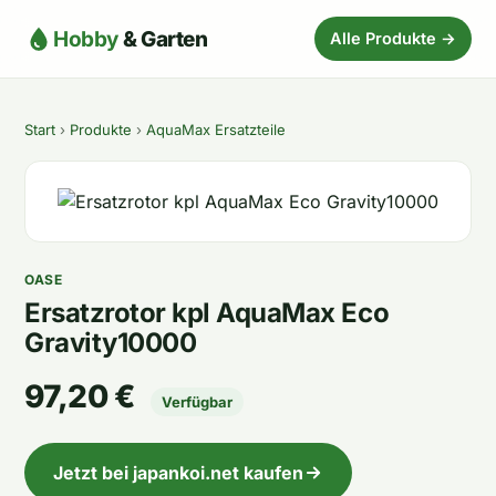
Hobby
& Garten
Alle Produkte →
Start
›
Produkte
›
AquaMax Ersatzteile
OASE
Ersatzrotor kpl AquaMax Eco
Gravity10000
97,20 €
Verfügbar
Jetzt bei japankoi.net kaufen