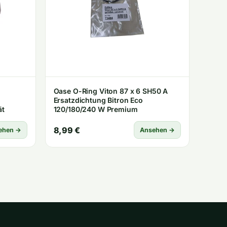
Oase O-Ring Viton 87 x 6 SH50 A
Ersatzdichtung Bitron Eco
ät
120/180/240 W Premium
8,99 €
ehen →
Ansehen →