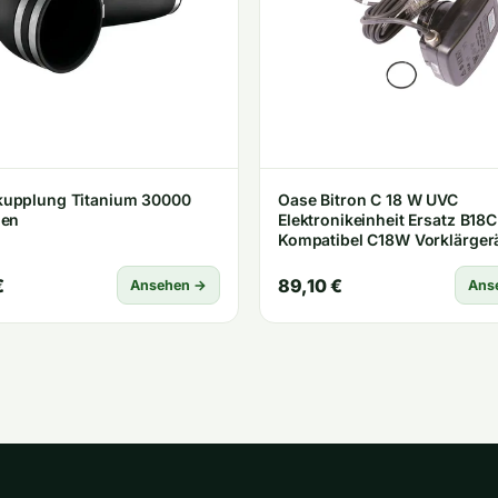
upplung Titanium 30000
Oase Bitron C 18 W UVC
gen
Elektronikeinheit Ersatz B18C
Kompatibel C18W Vorklärger
€
89,10 €
Ansehen →
Ans