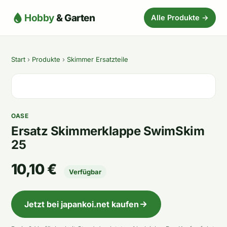
Hobby
& Garten
Alle Produkte →
Start
›
Produkte
›
Skimmer Ersatzteile
OASE
Ersatz Skimmerklappe SwimSkim
25
10,10 €
Verfügbar
Jetzt bei japankoi.net kaufen