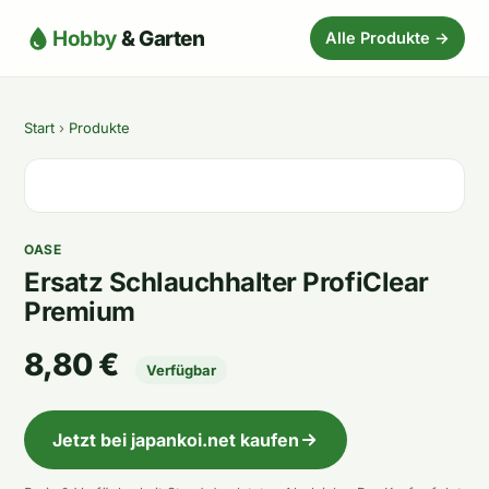
Hobby
& Garten
Alle Produkte →
Start
›
Produkte
OASE
Ersatz Schlauchhalter ProfiClear
Premium
8,80 €
Verfügbar
Jetzt bei japankoi.net kaufen