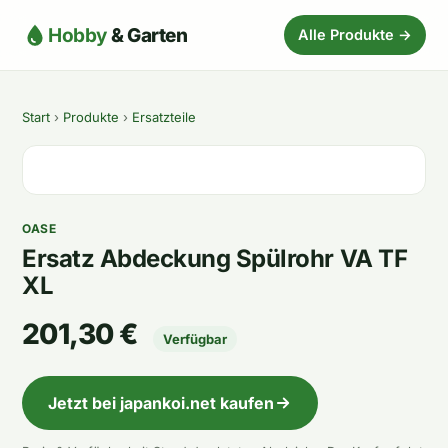
Hobby
& Garten
Alle Produkte →
Start
›
Produkte
›
Ersatzteile
OASE
Ersatz Abdeckung Spülrohr VA TF
XL
201,30 €
Verfügbar
Jetzt bei japankoi.net kaufen