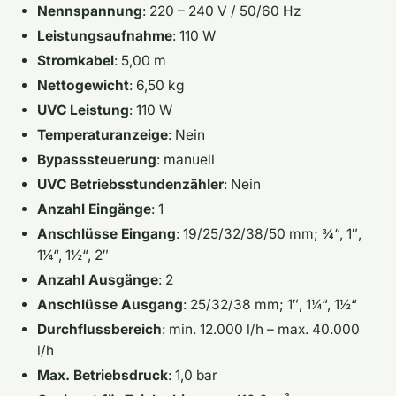
Nennspannung
: 220 – 240 V / 50/60 Hz
Leistungsaufnahme
: 110 W
Stromkabel
: 5,00 m
Nettogewicht
: 6,50 kg
UVC Leistung
: 110 W
Temperaturanzeige
: Nein
Bypasssteuerung
: manuell
UVC Betriebsstundenzähler
: Nein
Anzahl Eingänge
: 1
Anschlüsse Eingang
: 19/25/32/38/50 mm; ¾“, 1″,
1¼“, 1½“, 2″
Anzahl Ausgänge
: 2
Anschlüsse Ausgang
: 25/32/38 mm; 1″, 1¼“, 1½“
Durchflussbereich
: min. 12.000 l/h – max. 40.000
l/h
Max. Betriebsdruck
: 1,0 bar