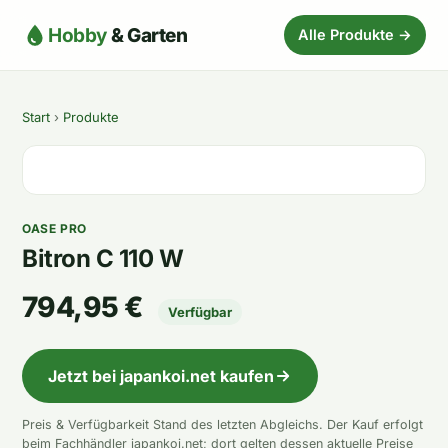
Hobby
& Garten
Alle Produkte →
Start
›
Produkte
OASE PRO
Bitron C 110 W
794,95 €
Verfügbar
Jetzt bei japankoi.net kaufen
Preis & Verfügbarkeit Stand des letzten Abgleichs. Der Kauf erfolgt
beim Fachhändler japankoi.net; dort gelten dessen aktuelle Preise