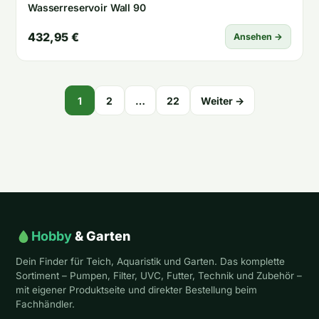
Wasserreservoir Wall 90
432,95 €
Ansehen →
Seitennummerierung
1
2
…
22
Weiter →
der
Beiträge
Hobby
& Garten
Dein Finder für Teich, Aquaristik und Garten. Das komplette
Sortiment – Pumpen, Filter, UVC, Futter, Technik und Zubehör –
mit eigener Produktseite und direkter Bestellung beim
Fachhändler.