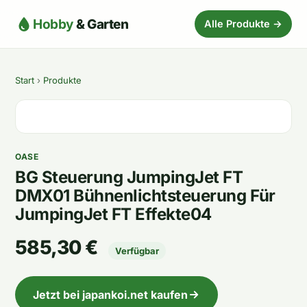
Hobby
& Garten
Alle Produkte →
Start
›
Produkte
OASE
BG Steuerung JumpingJet FT
DMX01 Bühnenlichtsteuerung Für
JumpingJet FT Effekte04
585,30 €
Verfügbar
Jetzt bei japankoi.net kaufen