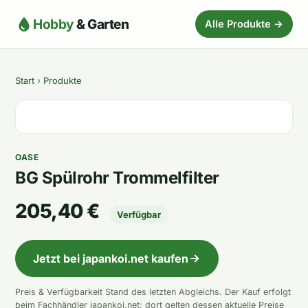
Hobby
& Garten
Alle Produkte →
Start
›
Produkte
OASE
BG Spülrohr Trommelfilter
205,40 €
Verfügbar
Jetzt bei japankoi.net kaufen
Preis & Verfügbarkeit Stand des letzten Abgleichs. Der Kauf erfolgt
beim Fachhändler japankoi.net; dort gelten dessen aktuelle Preise