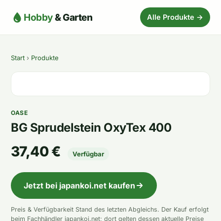
Hobby
& Garten
Alle Produkte →
Start
›
Produkte
OASE
BG Sprudelstein OxyTex 400
37,40 €
Verfügbar
Jetzt bei japankoi.net kaufen
Preis & Verfügbarkeit Stand des letzten Abgleichs. Der Kauf erfolgt
beim Fachhändler japankoi.net; dort gelten dessen aktuelle Preise