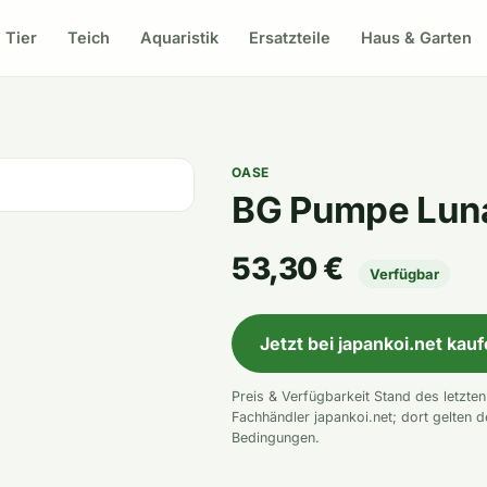
Tier
Teich
Aquaristik
Ersatzteile
Haus & Garten
OASE
BG Pumpe Luna
53,30 €
Verfügbar
Jetzt bei japankoi.net kau
Preis & Verfügbarkeit Stand des letzte
Fachhändler japankoi.net; dort gelten d
Bedingungen.