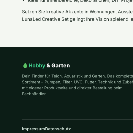
Ideal für Innenbereiche, Dekorationen, DIY-Proj
Setzen Sie kreative Akzente in Wohnungen, Auss
LunaLed Creative Set gelingt Ihre Vision spielend le
Hobby
& Garten
Dein Finder für Teich, Aquaristik und Garten. Das komplett
Sortiment – Pumpen, Filter, UVC, Futter, Technik und Zube
mit eigener Produktseite und direkter Bestellung beim
Fachhändler.
Impressum
Datenschutz