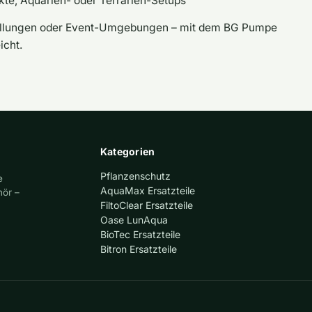
ekte, Aquarien- oder Terrarien-Setups
tellungen oder Event-Umgebungen – mit dem BG Pumpe
icht.
Kategorien
Pflanzenschutz
e
AquaMax Ersatzteile
hör –
FiltoClear Ersatzteile
Oase LunAqua
BioTec Ersatzteile
Bitron Ersatzteile