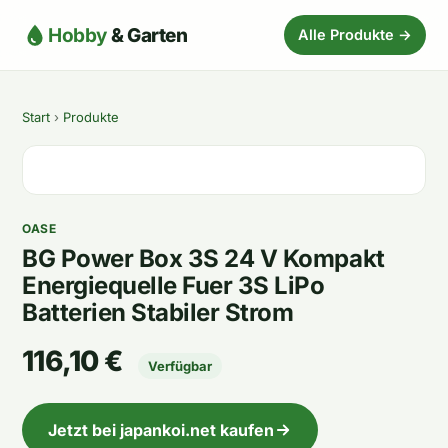
Hobby
& Garten
Alle Produkte →
Start
›
Produkte
OASE
BG Power Box 3S 24 V Kompakt
Energiequelle Fuer 3S LiPo
Batterien Stabiler Strom
116,10 €
Verfügbar
Jetzt bei japankoi.net kaufen