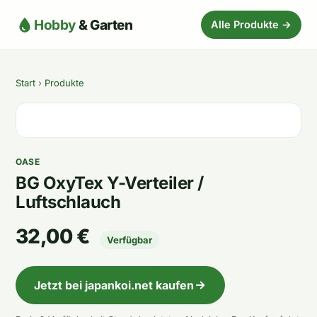
Hobby
& Garten
Alle Produkte →
Start
›
Produkte
OASE
BG OxyTex Y-Verteiler /
Luftschlauch
32,00 €
Verfügbar
Jetzt bei japankoi.net kaufen