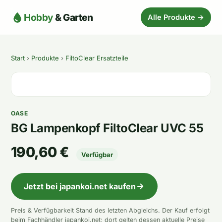
Hobby
& Garten
Alle Produkte →
Start
›
Produkte
›
FiltoClear Ersatzteile
OASE
BG Lampenkopf FiltoClear UVC 55
190,60 €
Verfügbar
Jetzt bei japankoi.net kaufen
Preis & Verfügbarkeit Stand des letzten Abgleichs. Der Kauf erfolgt
beim Fachhändler japankoi.net; dort gelten dessen aktuelle Preise