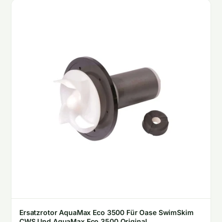
Ersatzrotor AquaMax Eco 3500 Für Oase SwimSkim
CWS Und AquaMax Eco 3500 Original