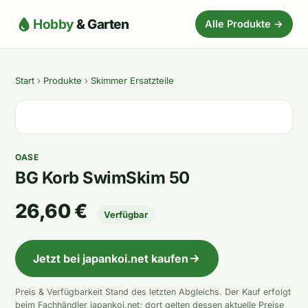
Hobby
& Garten
Alle Produkte →
Start
›
Produkte
›
Skimmer Ersatzteile
OASE
BG Korb SwimSkim 50
26,60 €
Verfügbar
Jetzt bei japankoi.net kaufen
Preis & Verfügbarkeit Stand des letzten Abgleichs. Der Kauf erfolgt
beim Fachhändler japankoi.net; dort gelten dessen aktuelle Preise