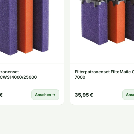
atronenset
Filterpatronenset FiltoMatic
a.CWS14000/25000
7000
€
35,95 €
Ansehen →
Ans