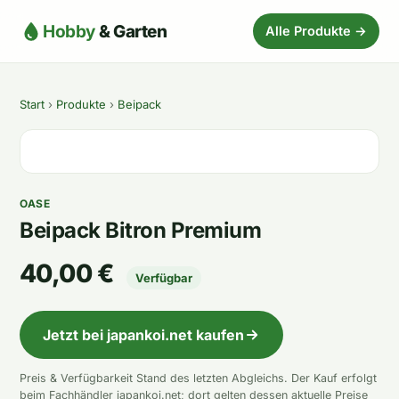
Hobby
& Garten
Alle Produkte →
Start
›
Produkte
›
Beipack
OASE
Beipack Bitron Premium
40,00 €
Verfügbar
Jetzt bei japankoi.net kaufen
Preis & Verfügbarkeit Stand des letzten Abgleichs. Der Kauf erfolgt
beim Fachhändler japankoi.net; dort gelten dessen aktuelle Preise