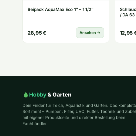
Beipack AquaMax Eco 1″ – 1 1/2″
Schlau
/ DA 63
28,95 €
12,95 
Ansehen →
Hobby
& Garten
Dein Finder für Teich, Aquaristik und Garten. Das komplett
Sortiment – Pumpen, Filter, UVC, Futter, Technik und Zube
mit eigener Produktseite und direkter Bestellung beim
Fachhändler.