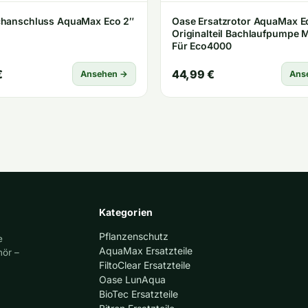
chanschluss AquaMax Eco 2″
Oase Ersatzrotor AquaMax E
Originalteil Bachlaufpumpe 
Für Eco4000
€
44,99 €
Ansehen →
Ans
Kategorien
Pflanzenschutz
e
AquaMax Ersatzteile
hör –
FiltoClear Ersatzteile
Oase LunAqua
BioTec Ersatzteile