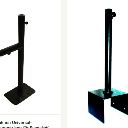
ahnen Universal-
gungsträger für SvenskaV