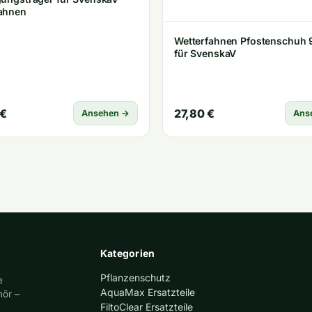
ahnen
Wetterfahnen Pfostenschuh 
für SvenskaV
 €
27,80 €
Ansehen →
Ans
Kategorien
Pflanzenschutz
e
AquaMax Ersatzteile
hör –
FiltoClear Ersatzteile