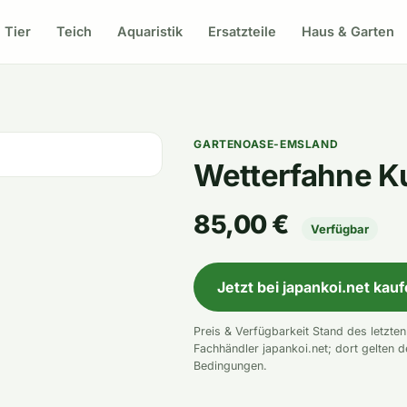
Tier
Teich
Aquaristik
Ersatzteile
Haus & Garten
GARTENOASE-EMSLAND
Wetterfahne K
85,00 €
Verfügbar
Jetzt bei japankoi.net kau
Preis & Verfügbarkeit Stand des letzte
Fachhändler japankoi.net; dort gelten d
Bedingungen.