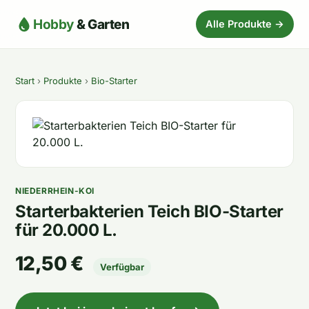
Hobby
& Garten
Alle Produkte →
Start
›
Produkte
›
Bio-Starter
NIEDERRHEIN-KOI
Starterbakterien Teich BIO-Starter
für 20.000 L.
12,50 €
Verfügbar