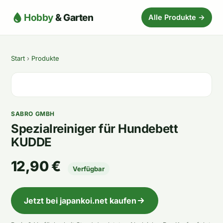
Hobby
& Garten
Alle Produkte →
Start
›
Produkte
SABRO GMBH
Spezialreiniger für Hundebett
KUDDE
12,90 €
Verfügbar
Jetzt bei japankoi.net kaufen