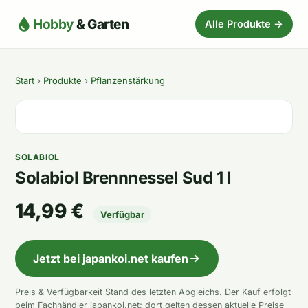
Hobby
& Garten
Alle Produkte →
Start
›
Produkte
›
Pflanzenstärkung
SOLABIOL
Solabiol Brennnessel Sud 1 l
14,99 €
Verfügbar
Jetzt bei japankoi.net kaufen
Preis & Verfügbarkeit Stand des letzten Abgleichs. Der Kauf erfolgt
beim Fachhändler japankoi.net; dort gelten dessen aktuelle Preise