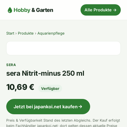
Hobby
& Garten
Alle Produkte →
Start
›
Produkte
›
Aquarienpflege
SERA
sera Nitrit-minus 250 ml
10,69 €
Verfügbar
Jetzt bei japankoi.net kaufen
Preis & Verfügbarkeit Stand des letzten Abgleichs. Der Kauf erfolgt
beim Fachhändler japankoi.net; dort gelten dessen aktuelle Preise