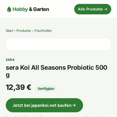
Hobby
& Garten
Alle Produkte →
Start
›
Produkte
›
Fischfutter
SERA
sera Koi All Seasons Probiotic 500
g
12,39 €
Verfügbar
Jetzt bei japankoi.net kaufen