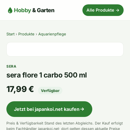
Hobby
& Garten
Alle Produkte →
Start
›
Produkte
›
Aquarienpflege
SERA
sera flore 1 carbo 500 ml
17,99 €
Verfügbar
Jetzt bei japankoi.net kaufen
Preis & Verfügbarkeit Stand des letzten Abgleichs. Der Kauf erfolgt
beim Fachhändler japankoi.net; dort gelten dessen aktuelle Preise