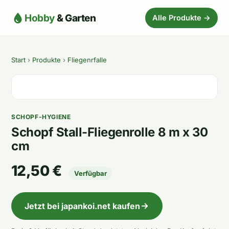
Hobby
& Garten
Alle Produkte →
Start
›
Produkte
›
Fliegenrfalle
SCHOPF-HYGIENE
Schopf Stall-Fliegenrolle 8 m x 30
cm
12,50 €
Verfügbar
Jetzt bei japankoi.net kaufen