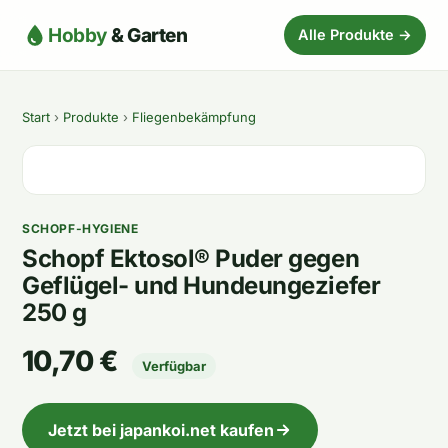
Hobby
& Garten
Alle Produkte →
Start
›
Produkte
›
Fliegenbekämpfung
SCHOPF-HYGIENE
Schopf Ektosol® Puder gegen
Geflügel- und Hundeungeziefer
250 g
10,70 €
Verfügbar
Jetzt bei japankoi.net kaufen