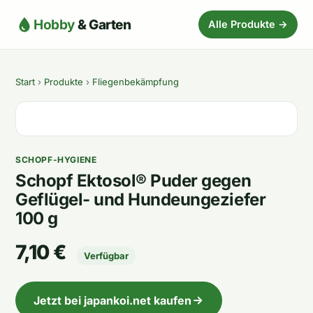
Hobby
& Garten
Alle Produkte →
Start
›
Produkte
›
Fliegenbekämpfung
SCHOPF-HYGIENE
Schopf Ektosol® Puder gegen
Geflügel- und Hundeungeziefer
100 g
7,10 €
Verfügbar
Jetzt bei japankoi.net kaufen