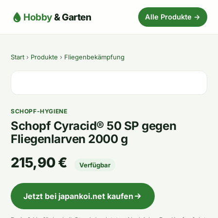
Hobby
& Garten
Alle Produkte →
Start
›
Produkte
›
Fliegenbekämpfung
SCHOPF-HYGIENE
Schopf Cyracid® 50 SP gegen
Fliegenlarven 2000 g
215,90 €
Verfügbar
Jetzt bei japankoi.net kaufen