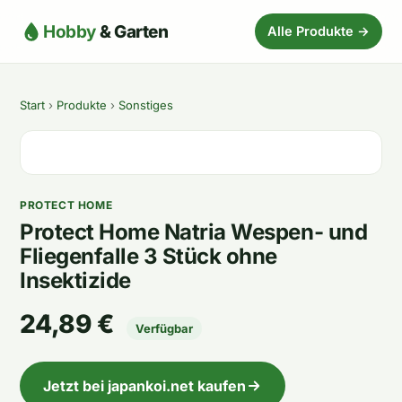
Hobby
& Garten
Alle Produkte →
Start
›
Produkte
›
Sonstiges
PROTECT HOME
Protect Home Natria Wespen- und
Fliegenfalle 3 Stück ohne
Insektizide
24,89 €
Verfügbar
Jetzt bei japankoi.net kaufen