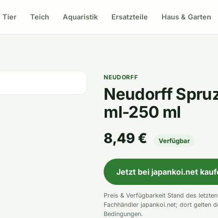
Tier
Teich
Aquaristik
Ersatzteile
Haus & Garten
NEUDORFF
Neudorff Spruz
ml-250 ml
8,49 €
Verfügbar
Jetzt bei japankoi.net kau
Preis & Verfügbarkeit Stand des letzte
Fachhändler japankoi.net; dort gelten d
Bedingungen.