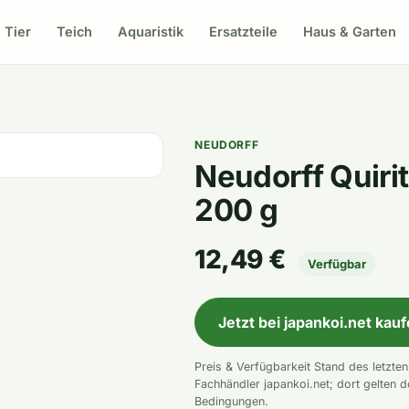
Tier
Teich
Aquaristik
Ersatzteile
Haus & Garten
NEUDORFF
Neudorff Quir
200 g
12,49 €
Verfügbar
Jetzt bei japankoi.net kau
Preis & Verfügbarkeit Stand des letzte
Fachhändler japankoi.net; dort gelten d
Bedingungen.