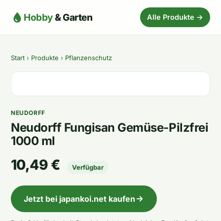
Hobby
& Garten
Alle Produkte →
Start
›
Produkte
›
Pflanzenschutz
NEUDORFF
Neudorff Fungisan Gemüse-Pilzfrei
1000 ml
10,49 €
Verfügbar
Jetzt bei japankoi.net kaufen