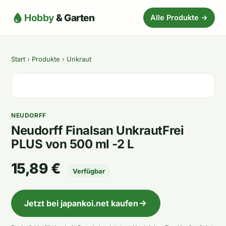
Hobby
& Garten
Alle Produkte →
Start
›
Produkte
›
Unkraut
NEUDORFF
Neudorff Finalsan UnkrautFrei
PLUS von 500 ml -2 L
15,89 €
Verfügbar
Jetzt bei japankoi.net kaufen