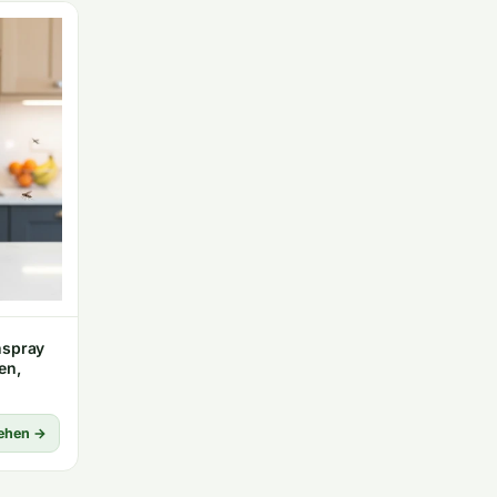
nspray
en,
ehen →