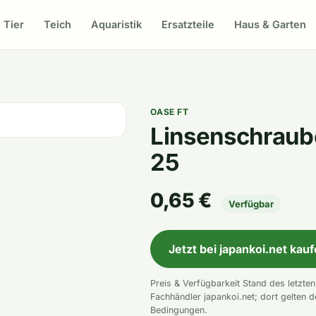
Tier
Teich
Aquaristik
Ersatzteile
Haus & Garten
OASE FT
Linsenschraub
25
0,65 €
Verfügbar
Jetzt bei japankoi.net kau
Preis & Verfügbarkeit Stand des letzte
Fachhändler japankoi.net; dort gelten d
Bedingungen.