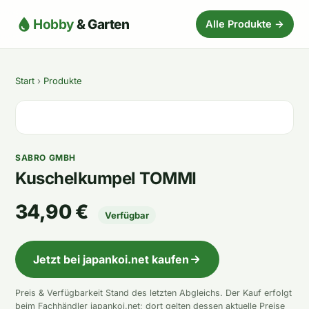
Hobby
& Garten
Alle Produkte →
Start
›
Produkte
SABRO GMBH
Kuschelkumpel TOMMI
34,90 €
Verfügbar
Jetzt bei japankoi.net kaufen
Preis & Verfügbarkeit Stand des letzten Abgleichs. Der Kauf erfolgt
beim Fachhändler japankoi.net; dort gelten dessen aktuelle Preise