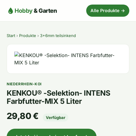
Hobby
& Garten
Alle Produkte →
Start
›
Produkte
›
3+6mm teilsinkend
NIEDERRHEIN-KOI
KENKOU® -Selektion- INTENS
Farbfutter-MIX 5 Liter
29,80 €
Verfügbar