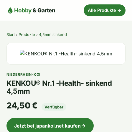
Hobby
& Garten
Alle Produkte →
Start
›
Produkte
›
4,5mm sinkend
NIEDERRHEIN-KOI
KENKOU® Nr.1 -Health- sinkend
4,5mm
24,50 €
Verfügbar
Jetzt bei japankoi.net kaufen