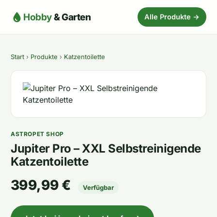
Hobby
& Garten
Alle Produkte →
Start
›
Produkte
›
Katzentoilette
ASTROPET SHOP
Jupiter Pro – XXL Selbstreinigende
Katzentoilette
399,99 €
Verfügbar