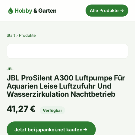
Hobby
& Garten
Alle Produkte →
Start
›
Produkte
JBL
JBL ProSilent A300 Luftpumpe Für
Aquarien Leise Luftzufuhr Und
Wasserzirkulation Nachtbetrieb
41,27 €
Verfügbar
Jetzt bei japankoi.net kaufen