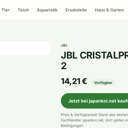
Tier
Teich
Aquaristik
Ersatzteile
Haus & Garten
JBL
JBL CRISTALPR
2
14,21 €
Verfügbar
Jetzt bei japankoi.net kau
Preis & Verfügbarkeit Stand des letzte
Fachhändler japankoi.net; dort gelten d
Bedingungen.