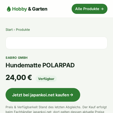
Hobby
& Garten
Alle Produkte →
Start
›
Produkte
SABRO GMBH
Hundematte POLARPAD
24,00 €
Verfügbar
Jetzt bei japankoi.net kaufen
Preis & Verfügbarkeit Stand des letzten Abgleichs. Der Kauf erfolgt
beim Fachhändler japankoi.net; dort gelten dessen aktuelle Preise