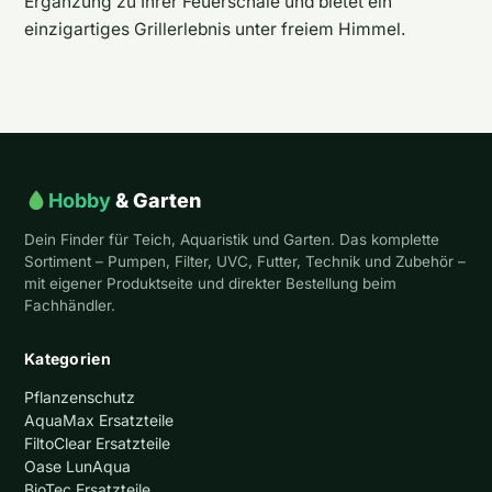
Ergänzung zu Ihrer Feuerschale und bietet ein
einzigartiges Grillerlebnis unter freiem Himmel.
Hobby
& Garten
Dein Finder für Teich, Aquaristik und Garten. Das komplette
Sortiment – Pumpen, Filter, UVC, Futter, Technik und Zubehör –
mit eigener Produktseite und direkter Bestellung beim
Fachhändler.
Kategorien
Pflanzenschutz
AquaMax Ersatzteile
FiltoClear Ersatzteile
Oase LunAqua
BioTec Ersatzteile