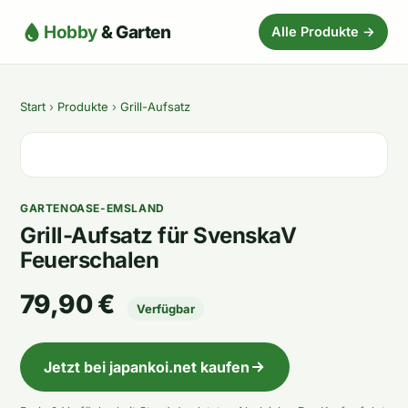
Hobby
& Garten
Alle Produkte →
Start
›
Produkte
›
Grill-Aufsatz
GARTENOASE-EMSLAND
Grill-Aufsatz für SvenskaV
Feuerschalen
79,90 €
Verfügbar
Jetzt bei japankoi.net kaufen