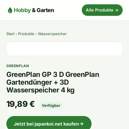
Hobby
& Garten
Alle Produkte →
Start
›
Produkte
›
Wasserspeicher
GREENPLAN
GreenPlan GP 3 D GreenPlan
Gartendünger + 3D
Wasserspeicher 4 kg
19,89 €
Verfügbar
Jetzt bei japankoi.net kaufen