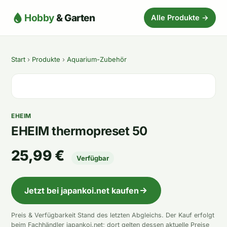
Hobby
& Garten
Alle Produkte →
Start
›
Produkte
›
Aquarium-Zubehör
EHEIM
EHEIM thermopreset 50
25,99 €
Verfügbar
Jetzt bei japankoi.net kaufen
Preis & Verfügbarkeit Stand des letzten Abgleichs. Der Kauf erfolgt
beim Fachhändler japankoi.net; dort gelten dessen aktuelle Preise