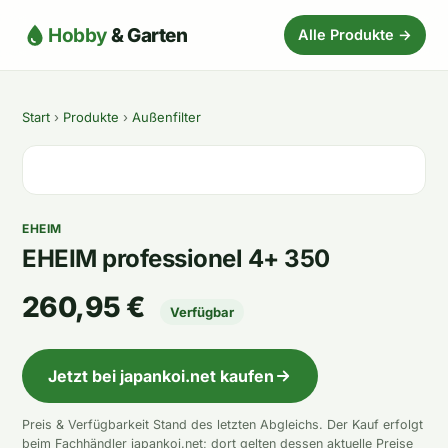
Hobby
& Garten
Alle Produkte →
Start
›
Produkte
›
Außenfilter
EHEIM
EHEIM professionel 4+ 350
260,95 €
Verfügbar
Jetzt bei japankoi.net kaufen
Preis & Verfügbarkeit Stand des letzten Abgleichs. Der Kauf erfolgt
beim Fachhändler japankoi.net; dort gelten dessen aktuelle Preise