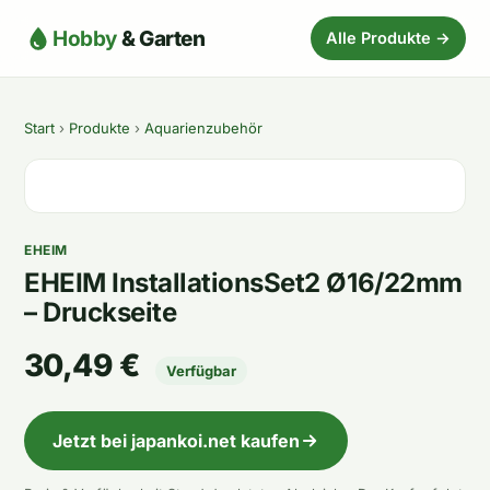
Hobby
& Garten
Alle Produkte →
Start
›
Produkte
›
Aquarienzubehör
EHEIM
EHEIM InstallationsSet2 Ø16/22mm
– Druckseite
30,49 €
Verfügbar
Jetzt bei japankoi.net kaufen