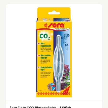
Sera Flore CO2 Blasenzähler – 1 Stück