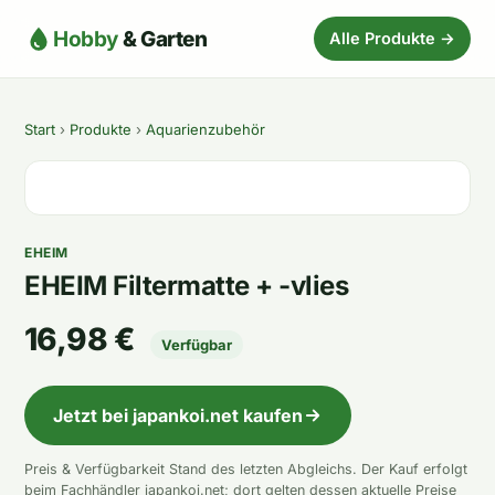
Hobby
& Garten
Alle Produkte →
Start
›
Produkte
›
Aquarienzubehör
EHEIM
EHEIM Filtermatte + -vlies
16,98 €
Verfügbar
Jetzt bei japankoi.net kaufen
Preis & Verfügbarkeit Stand des letzten Abgleichs. Der Kauf erfolgt
beim Fachhändler japankoi.net; dort gelten dessen aktuelle Preise